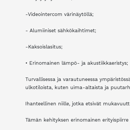
-Videointercom värinäytöllä;
- Alumiiniset sähkökaihtimet;
-Kaksoislasitus;
• Erinomainen lämpö- ja akustiikkaeristys;
Turvallisessa ja varautuneessa ympäristöss
ulkotiloista, kuten uima-altaista ja puutarh
Ihanteellinen niille, jotka etsivät mukavuu
Tämän kehityksen erinomainen erityispiirr