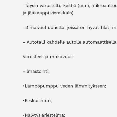
-Täysin varusteltu keittiö (uuni, mikroaalto
ja jääkaappi vierekkäin)
-3 makuuhuonetta, joissa on hyvät tilat, 
- Autotalli kahdelle autolle automaattisella 
Varusteet ja mukavuus:
-Ilmastointi;
•Lämpöpumppu veden lämmitykseen;
•Keskusimuri;
•Hälytysjärjestelmä;