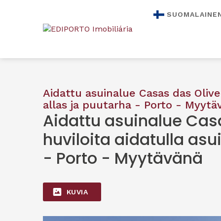
SUOMALAINE
Aidattu asuinalue Casas das Olive
allas ja puutarha - Porto - Myytä
Aidattu asuinalue Cas
huviloita aidatulla as
- Porto - Myytävänä
KUVIA