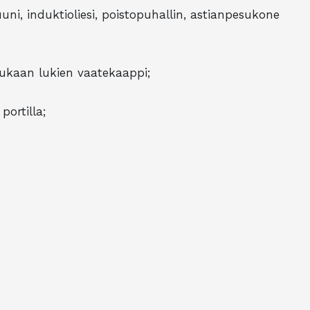
uuni, induktioliesi, poistopuhallin, astianpesukone
mukaan lukien vaatekaappi;
portilla;