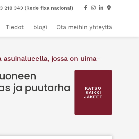
3 218 343 (Rede fixa nacional)
Tiedot
blogi
Ota meihin yhteyttä
 asuinalueella, jossa on uima-
huoneen
las ja puutarha
KATSO
KAIKKI
JAKEET