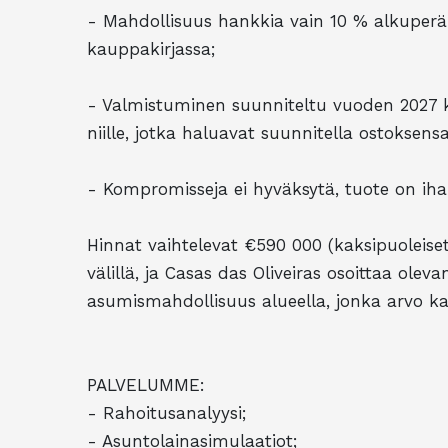
- Mahdollisuus hankkia vain 10 % alkuperäi
kauppakirjassa;
- Valmistuminen suunniteltu vuoden 2027 ko
niille, jotka haluavat suunnitella ostoksen
- Kompromisseja ei hyväksytä, tuote on iha
Hinnat vaihtelevat €590 000 (kaksipuoleiset
välillä, ja Casas das Oliveiras osoittaa olev
asumismahdollisuus alueella, jonka arvo ka
PALVELUMME:
- Rahoitusanalyysi;
- Asuntolainasimulaatiot;