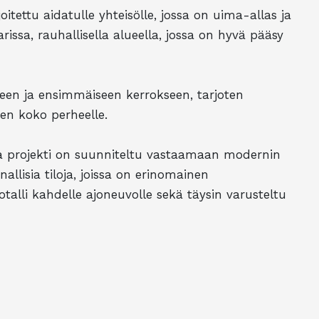
tettu aidatulle yhteisölle, jossa on uima-allas ja
issa, rauhallisella alueella, jossa on hyvä pääsy
kseen ja ensimmäiseen kerrokseen, tarjoten
en koko perheelle.
 projekti on suunniteltu vastaamaan modernin
allisia tiloja, joissa on erinomainen
alli kahdelle ajoneuvolle sekä täysin varusteltu