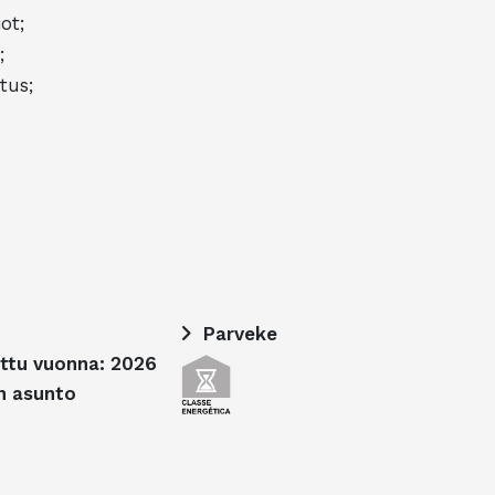
ot;
;
tus;
Parveke
ttu vuonna: 2026
n asunto