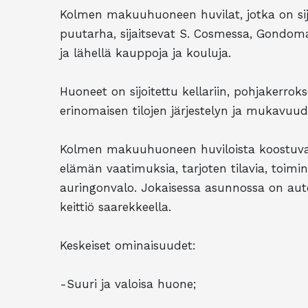
Kolmen makuuhuoneen huvilat, jotka on sijoi
puutarha, sijaitsevat S. Cosmessa, Gondomar
ja lähellä kauppoja ja kouluja.
Huoneet on sijoitettu kellariin, pohjakerro
erinomaisen tilojen järjestelyn ja mukavuud
Kolmen makuuhuoneen huviloista koostuva
elämän vaatimuksia, tarjoten tilavia, toiminn
auringonvalo. Jokaisessa asunnossa on autot
keittiö saarekkeella.
Keskeiset ominaisuudet:
-Suuri ja valoisa huone;