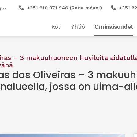
+351 910 871 946 (Rede móvel)
+351 22
N
Koti
Yhtiö
Ominaisuudet
iras – 3 makuuhuoneen huviloita aidatulla
vänä
as das Oliveiras – 3 makuu
uinalueella, jossa on uima-al