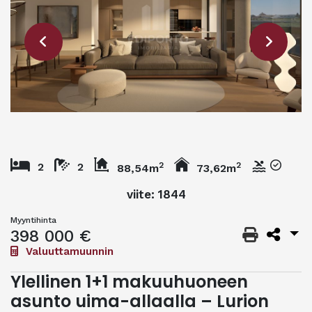
2
2
2
2
88,54m
73,62m
viite: 1844
Myyntihinta
398 000 €
Valuuttamuunnin
Ylellinen 1+1 makuuhuoneen
asunto uima-allaalla – Lurion